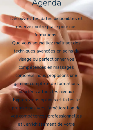
Agenda
Découvrez les dates disponibles et
réservez votre place pour nos
formations.
Que vous souhaitiez maîtriser des
techniques avancées en soins du
visage ou perfectionner vos
compétences en massages
corporels, nous proposons une
gamme complète de formations
adaptées à tous les niveaux.
Explorez nos options et faites le
premier pas vers l'amélioration de
vos compétences professionnelles
et l'enrichissement de votre