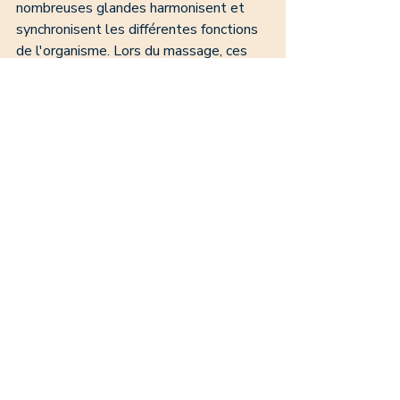
nombreuses glandes harmonisent et 
synchronisent les différentes fonctions 
de l'organisme. Lors du massage, ces 
glandes sont stimulées grâce à 
l'étroite communication entre la peau 
et les centres nerveux. 
L'Ocytocine procure un sentiment 
de sécurité, d'apaisement et de 
réconfort.
L'Endorphine au pouvoir antalgique, 
agit comme un relaxant puissant.
La Sérotonine apporte sérénité.
La Dopamine occasionne joie et 
gaité. 
8- L'ESPRIT