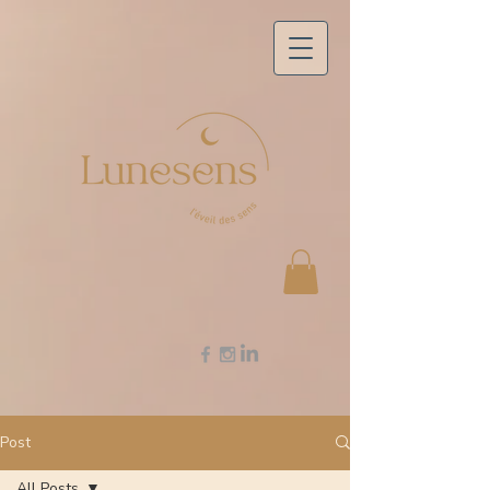
Post
All Posts