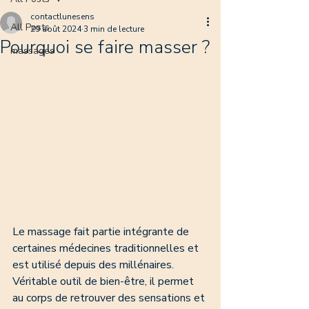
contactlunesens
All Posts
29 août 2024
3 min de lecture
Pourquoi se faire masser ?
massages
Le massage fait partie intégrante de 
certaines médecines traditionnelles et 
est utilisé depuis des millénaires. 
Véritable outil de bien-être, il permet 
au corps de retrouver des sensations et 