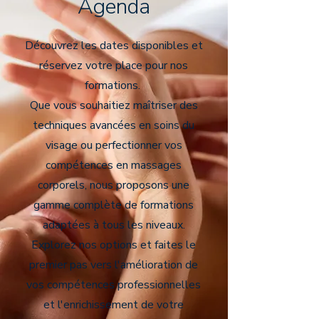
Agenda
Découvrez les dates disponibles et
réservez votre place pour nos
formations.
Que vous souhaitiez maîtriser des
techniques avancées en soins du
visage ou perfectionner vos
compétences en massages
corporels, nous proposons une
gamme complète de formations
adaptées à tous les niveaux.
Explorez nos options et faites le
premier pas vers l'amélioration de
vos compétences professionnelles
et l'enrichissement de votre